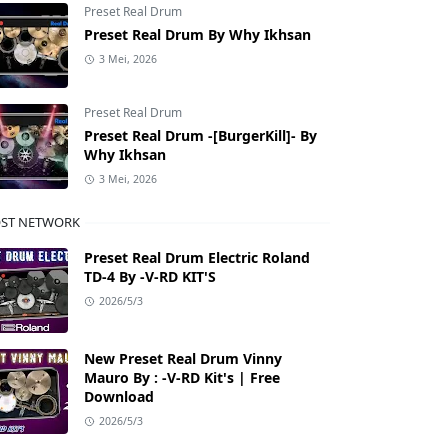
Preset Real Drum
Preset Real Drum By Why Ikhsan
3 Mei, 2026
Preset Real Drum
Preset Real Drum -[BurgerKill]- By
Why Ikhsan
3 Mei, 2026
ST NETWORK
Preset Real Drum Electric Roland
TD-4 By -V-RD KIT'S
2026/5/3
New Preset Real Drum Vinny
Mauro By : -V-RD Kit's | Free
Download
2026/5/3