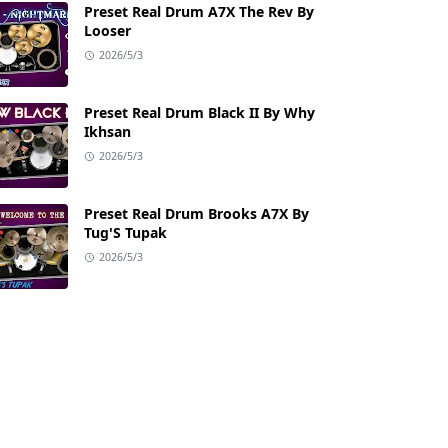
Preset Real Drum A7X The Rev By
Looser
2026/5/3
Preset Real Drum Black II By Why
Ikhsan
2026/5/3
Preset Real Drum Brooks A7X By
Tug'S Tupak
2026/5/3