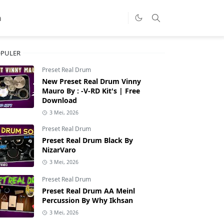
a
PULER
Preset Real Drum
New Preset Real Drum Vinny
Mauro By : -V-RD Kit's | Free
Download
3 Mei, 2026
Preset Real Drum
Preset Real Drum Black By
NizarVaro
3 Mei, 2026
Preset Real Drum
Preset Real Drum AA Meinl
Percussion By Why Ikhsan
3 Mei, 2026