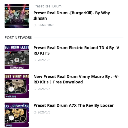
Preset Real Drum
Preset Real Drum -[BurgerKill]- By Why
Ikhsan
3 Mei, 2026
POST NETWORK
Preset Real Drum Electric Roland TD-4 By -V-
RD KIT'S
2026/5/3
New Preset Real Drum Vinny Mauro By : -V-
RD Kit's | Free Download
2026/5/3
Preset Real Drum A7X The Rev By Looser
2026/5/3