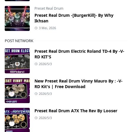
Preset Real Drum
Preset Real Drum -[BurgerKill]- By Why
Ikhsan
3 Mei, 2026
POST NETWORK
Preset Real Drum Electric Roland TD-4 By -V-
RD KIT'S
2026/5/3
New Preset Real Drum Vinny Mauro By : -V-
RD Kit's | Free Download
2026/5/3
Preset Real Drum A7X The Rev By Looser
2026/5/3